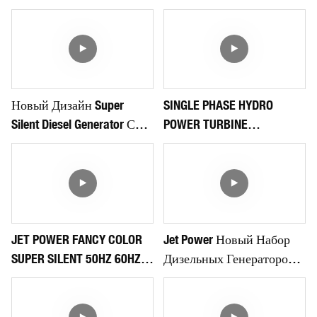
Новый Дизайн Super
SINGLE PHASE HYDRO
Silent Diesel Generator С
POWER TURBINE
Брендами Cummins
1500RPM/1800RPM 3KW
5KW 5.5KW WATER
TURBINE FOR SALE
JET POWER FANCY COLOR
Jet Power Новый Набор
SUPER SILENT 50HZ 60HZ
Дизельных Генераторов
DIESEL GENERATOR FOR
Безмолвного Типа
BACKUP