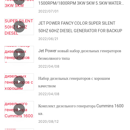
1500RPM/1800RPM 3KW 5KW 5.5KW WATER
TURBINE FOR SALE
2022
07
01
JET POWER FANCY COLOR SUPER SILENT
50HZ 60HZ DIESEL GENERATOR FOR BACKUP
2022
06
21
Jet Power новый набор дизельных генераторов
безмолвного типа
2022
04
08
Набор дизельных генераторов с хорошим
качеством
2022
04
08
Комплект дизельного генератора Cummins 1600
кв.
2020
08
12