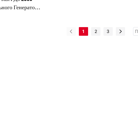
ного Генератора
1
2
3