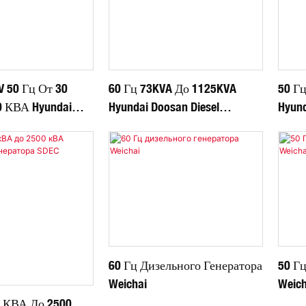
V 50 Гц От 30
60 Гц 73KVA До 1125KVA
50 Г
 КВА Hyundai
Hyundai Doosan Diesel
Hyund
el Generator
Generator Generator
Gener
60 Гц Дизельного Генератора
50 Г
Weichai
Weich
6 КВА До 2500