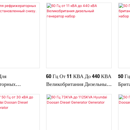
Для
60 Гц От 11 КВА До 440 КВА
50 Г
торных
Великобритания Дизельный
Брит
в,
Генератор Набор
Гене
ный Снизу.