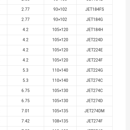
й
2.77
93×102
JET184FS
й
2.77
93×102
JET184G
й
4.2
105×120
JET184H
й
4.2
105×120
JET224D
й
4.2
105×120
JET224E
й
4.2
105×120
JET224F
й
5.3
110×140
JET224G
й
5.3
110×140
JET274C
й
6.75
105×130
JET274C
й
6.75
105×130
JET274D
й
7.01
105×135
JET274DM
й
7.42
108×135
JET274F