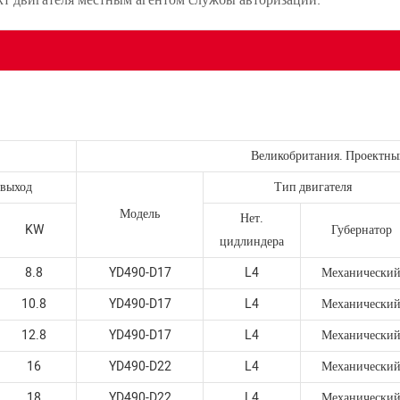
Великобритания. Проектны
 выход
Тип двигателя
Модель
Нет.
KW
Губернатор
цидлиндера
8.8
YD490-D17
L4
Механически
10.8
YD490-D17
L4
Механически
12.8
YD490-D17
L4
Механически
16
YD490-D22
L4
Механически
18
YD490-D22
L4
Механически