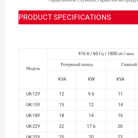
PRODUCT SPECIFICATIONS
416 В / 60 Гц / 1800 об / мин
Резервный выход
Главный
Модель
KVA
KW
KVA
UK-12Y
12
9.6
11
UK-15Y
15
12
14
UK-18Y
18
14
16
UK-22Y
22
17.6
20
UK-25Y
25
20
23