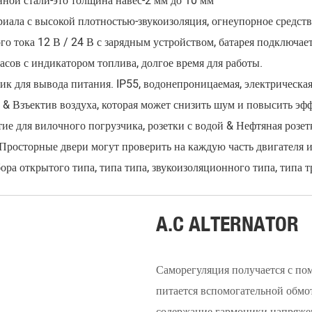
нной стали-это толщина навес-2 мм до 10 мм
ала с высокой плотностью-звукоизоляция, огнеупорное средст
о тока 12 В / 24 В с зарядным устройством, батарея подключае
сов с индикатором топлива, долгое время для работы.
ик для вывода питания. IP55, водонепроницаемая, электрическая
 & Взъектив воздуха, которая может снизить шум и повысить эф
ие для вилочного погрузчика, розетки с водой & Нефтяная розе
 Просторные двери могут проверить на каждую часть двигателя и
ора открытого типа, типа типа, звукоизоляционного типа, типа т
__________________________________________________
A.C ALTERNATOR
Саморегуляция получается с по
питается вспомогательной обмо
содержание гармоники напряже