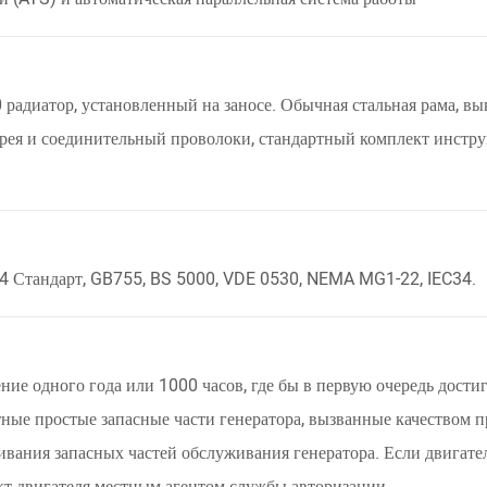
радиатор, установленный на заносе. Обычная стальная рама, вы
арея и соединительный проволоки, стандартный комплект инстру
R4 Стандарт, GB755, BS 5000, VDE 0530, NEMA MG1-22, IEC34.
ние одного года или 1000 часов, где бы в первую очередь дости
тные простые запасные части генератора, вызванные качеством п
ивания запасных частей обслуживания генератора. Если двигат
кт двигателя местным агентом службы авторизации.