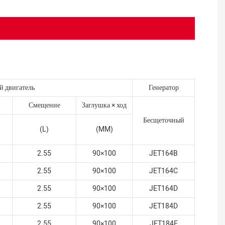
й двигатель
Генератор
Смещение
Заглушка × ход
Бесщеточный
(L)
(MM)
й
2.55
90×100
JET164B
й
2.55
90×100
JET164C
й
2.55
90×100
JET164D
й
2.55
90×100
JET184D
й
2.55
90×100
JET184E