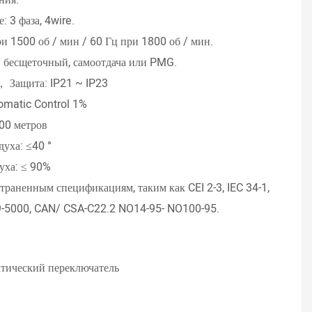
Pette
: 3 фаза, 4wire.
• Сов
ри 1500 об / мин / 60 Гц при 1800 об / мин.
впры
: бесщеточный, самоотдача или PMG.
• Ном
 ， Защита: IP21 ~ IP23
• Нач
omatic Control 1%
• Упр
000 метров
• Ста
уха: ≤40 °
• Выс
уха: ≤ 90%
• Тем
траненным спецификациям, таким как CEI 2-3, IEC 34-1,
9-5000, CAN/ CSA-C22.2 NO14-95- NO100-95.
тический переключатель