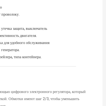
во
т проволоку.
 утечка защита, выключатель
фективность двигателя.
тка для удобного обслуживания
 генератора.
рейлера, типа контейнера.
____________________________________
DI
мощью цифрового электронного регулятора, который
ткой. Обмотки имеют шаг 2/3, чтобы уменьшить
Приво
ния.