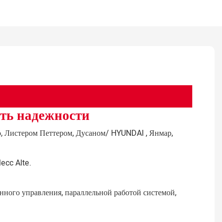
сть надежности
о, Листером Петтером, Дусаном/
HYUNDAI
, Янмар,
ecc Alte.
ного управления, параллельной работой системой,