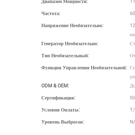
Диапазон Мощности:
11
Частота:
6
Напряжение Необязательно:
12
на
Генератор Необязательно:
Ст
Тип Необязательный:
От
Функция Управления Необязательной:
Си
уп
ODM & OEM:
Д
Сертификация:
IS
Условия Оплаты:
T/
Уровень Выбросов:
N