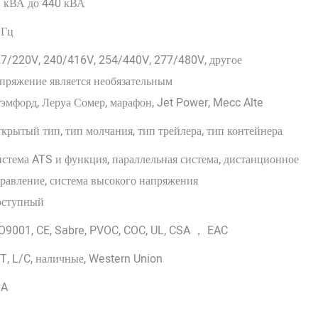
 кВА до 440 кВА
0Гц
7/220V, 240/416V, 254/440V, 277/480V, другое
пряжение является необязательным
эмфорд, Леруа Сомер, марафон, Jet Power, Mecc Alte
крытый тип, тип молчания, тип трейлера, тип контейнера
стема ATS и функция, параллельная система, дистанционное
равление, система высокого напряжения
оступный
O9001, CE, Sabre, PVOC, COC, UL, CSA ， EAC
T, L/C, наличные, Western Union
/A