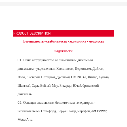
PRODUCT DESCRIPTION
Безопасность - стабильность - экономика - мощность
надежности
01. Наше сотрудничество со знаменитым дизельным
двигателем - укрепленным Камминсом, Перкинсом, Дойтом,
Лово, Листером Петтером, Дусаном/
HYUNDAI
, Янмар, Кубота,
Шангхай, Сдек, Вейчай, Мту, Рикардо, Ючай, британский
двигатель.
02. Оснащен знаменитым бесщеточным генератором -
необязательный Стэмфорд, Леруа Сомер, марафон, Jet Power,
Mecc Alte.