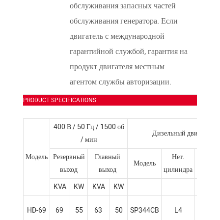
обслуживания запасных частей
обслуживания генератора. Если
двигатель с международной
гарантийной службой, гарантия на
продукт двигателя местным
агентом службы авторизации.
PRODUCT SPECIFICATIONS
400 В / 50 Гц / 1500 об
Дизельный двигатель 
/ мин
Модель
Резервный
Главный
Нет.
Модель
Смеще
выход
выход
цилиндра
KVA
KW
KVA
KW
(L)
HD-69
69
55
63
50
SP344CB
L4
3.4