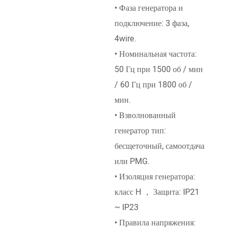
• Фаза генератора и
Deutz
подключение: 3 фаза,
Pett
4wire.
Kubo
• Номинальная частота:
SDEC
50 Гц при 1500 об / мин
Ricar
/ 60 Гц при 1800 об /
• Со
мин.
двиг
• Взволнованный
водя
генератор тип:
двиг
бесщеточный, самоотдача
впры
или PMG.
• Но
• Изоляция генератора:
1500
класс H ， Защита: IP21
/ ми
~ IP23
• На
• Правила напряжения:
или 