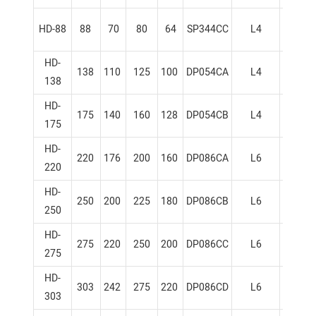
HD-88
88
70
80
64
SP344CC
L4
3.4
HD-
138
110
125
100
DP054CA
L4
5.0
138
HD-
175
140
160
128
DP054CB
L4
5.0
175
HD-
220
176
200
160
DP086CA
L6
7.5
220
HD-
250
200
225
180
DP086CB
L6
7.5
250
HD-
275
220
250
200
DP086CC
L6
7.5
275
HD-
303
242
275
220
DP086CD
L6
7.5
303