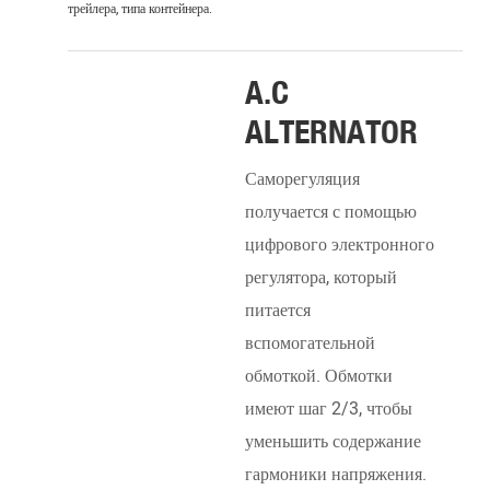
трейлера, типа контейнера.
_______________________________________________________
A.C
ALTERNATOR
Саморегуляция
получается с помощью
цифрового электронного
регулятора, который
питается
DI
вспомогательной
EN
обмоткой. Обмотки
имеют шаг 2/3, чтобы
Прив
уменьшить содержание
двиг
гармоники напряжения.
двиг