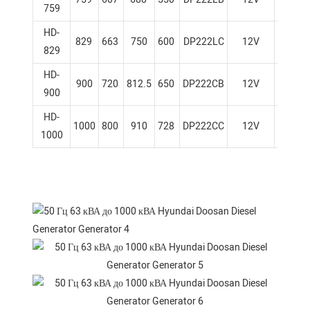
759
HD-
829
663
750
600
DP222LC
12V
21.
829
HD-
900
720
812.5
650
DP222CB
12V
21.
900
HD-
1000
800
910
728
DP222CC
12V
21.
1000