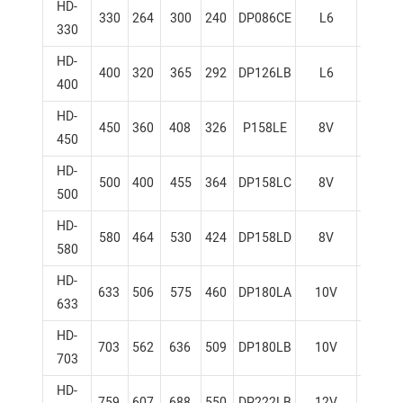
HD-
330
264
300
240
DP086CE
L6
7.5
330
HD-
400
320
365
292
DP126LB
L6
11.
400
HD-
450
360
408
326
P158LE
8V
14.
450
HD-
500
400
455
364
DP158LC
8V
14.
500
HD-
580
464
530
424
DP158LD
8V
14.
580
HD-
633
506
575
460
DP180LA
10V
18.
633
HD-
703
562
636
509
DP180LB
10V
18.
703
HD-
759
607
688
550
DP222LB
12V
21.