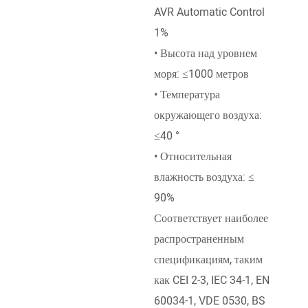
AVR Automatic Control
• Уп
1%
упра
• Высота над уровнем
меха
моря: ≤1000 метров
элек
• Температура
• Ст
окружающего воздуха:
темп
≤40 °
• Вы
• Относительная
моря
влажность воздуха: ≤
• Те
90%
окру
Соответствует наиболее
≤40 
распространенным
спецификациям, таким
как CEI 2-3, IEC 34-1, EN
60034-1, VDE 0530, BS