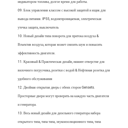
индикатором топлива, долгое время для работы.
09. Блок управления классом с высокой защитой и ящик для
вывода питания. IP55, водонепроницаемая, электрическая
утечка защита, выключатель
10. Новый дизайн типа поворота для притока воздуха &
Взъектив воздуха, которая может снизить шум и повысить
эффективность двигателя.
11. Красивый & Практическая дизайн, нижнее отверстие для
вилочного погрузчика, розетки с водой & Нефтяная розетка для
удобного обслуживания
12. Двойная открытая дверь с обеих сторон Gensets.
Просторные двери могут проверить на каждую часть двигателя
и генератора.
13. Весь новый дизайн для дизельного генератора набора
открытого типа, типа типа, звукоизоляционного типа, типа