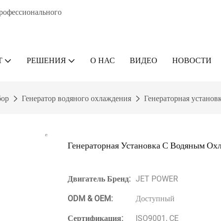
профессионального
Т
РЕШЕНИЯ
О НАС
ВИДЕО
НОВОСТИ
бор
Генератор водяного охлаждения
Генераторная установ
Генераторная Установка С Водяным Охл
Двигатель Бренд:
JET POWER
ODM & OEM:
Доступный
Сертификация:
ISO9001, CE