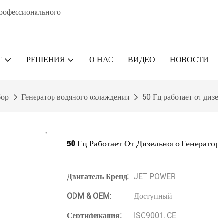
профессионального
Т
РЕШЕНИЯ
О НАС
ВИДЕО
НОВОСТИ
бор
Генератор водяного охлаждения
50 Гц работает от ди
50 Гц Работает От Дизельного Генера
Двигатель Бренд:
JET POWER
ODM & OEM:
Доступный
Сертификация:
ISO9001, CE